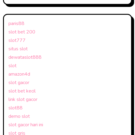
paris88
slot bet 200
slot777
situs slot
dewataslot888
slot
amazon4d
slot gacor
slot bet kecil
link slot gacor
slot88
demo slot
slot gacor hari ini
slot qris