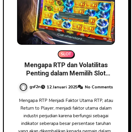
SLOT
Mengapa RTP dan Volatilitas
Penting dalam Memilih Slot
Online?
gsf2n
12 Januari 2025
No Comments
Mengapa RTP Menjadi Faktor Utama RTP, atau
Return to Player, menjadi faktor utama dalam
industri perjudian karena berfungsi sebagai
indikator seberapa besar persentase taruhan
yang akan dikembalikan kepada pemain dalam…