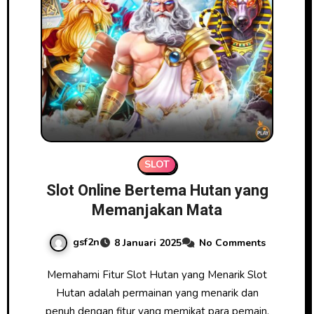
SLOT
Slot Online Bertema Hutan yang
Memanjakan Mata
gsf2n
8 Januari 2025
No Comments
Memahami Fitur Slot Hutan yang Menarik Slot
Hutan adalah permainan yang menarik dan
penuh dengan fitur yang memikat para pemain.