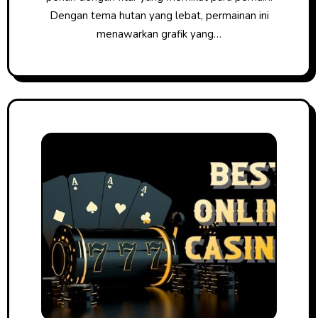
Dengan tema hutan yang lebat, permainan ini
menawarkan grafik yang…