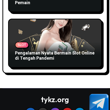
Pemain
SLOT
Pengalaman Nyata Bermain Slot Online
di Tengah Pandemi
tykz.org