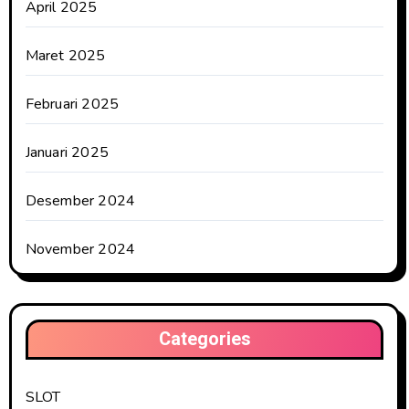
April 2025
Maret 2025
Februari 2025
Januari 2025
Desember 2024
November 2024
Categories
SLOT