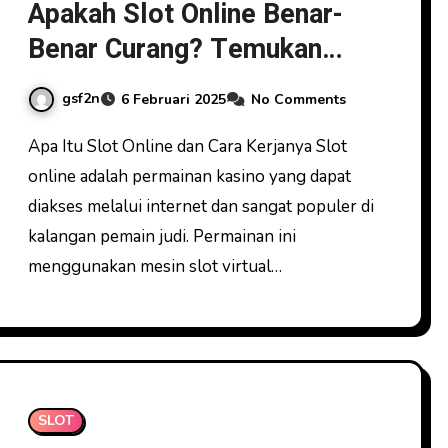
Apakah Slot Online Benar-
Benar Curang? Temukan
Faktanya!
gsf2n
6 Februari 2025
No Comments
Apa Itu Slot Online dan Cara Kerjanya Slot
online adalah permainan kasino yang dapat
diakses melalui internet dan sangat populer di
kalangan pemain judi. Permainan ini
menggunakan mesin slot virtual…
SLOT