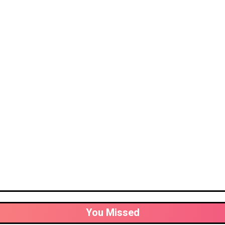
You Missed