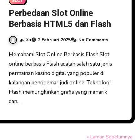
SLOT
Perbedaan Slot Online
Berbasis HTML5 dan Flash
gsf2n
2 Februari 2025
No Comments
Memahami Slot Online Berbasis Flash Slot
online berbasis Flash adalah salah satu jenis
permainan kasino digital yang populer di
kalangan penggemar judi online. Teknologi
Flash memungkinkan grafis yang menarik
dan…
« Laman Sebelumnya