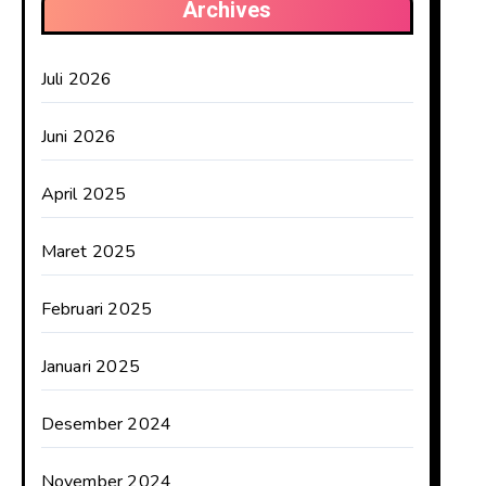
Archives
Juli 2026
Juni 2026
April 2025
Maret 2025
Februari 2025
Januari 2025
Desember 2024
November 2024