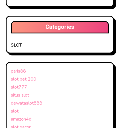
Categories
SLOT
paris88
slot bet 200
slot777
situs slot
dewataslot888
slot
amazon4d
slot gacor