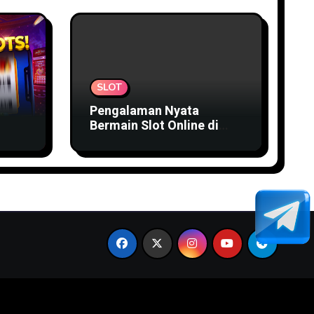
SLOT
Pengalaman Nyata
n
Bermain Slot Online di
Tengah Pandemi