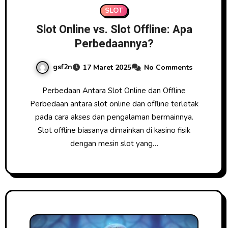
SLOT
Slot Online vs. Slot Offline: Apa
Perbedaannya?
gsf2n
17 Maret 2025
No Comments
Perbedaan Antara Slot Online dan Offline
Perbedaan antara slot online dan offline terletak
pada cara akses dan pengalaman bermainnya.
Slot offline biasanya dimainkan di kasino fisik
dengan mesin slot yang…