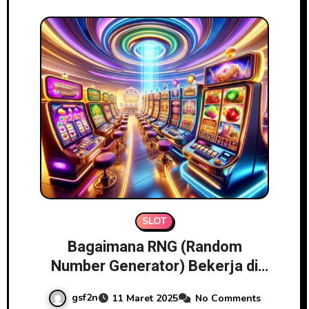
SLOT
Bagaimana RNG (Random
Number Generator) Bekerja di
Slot Online?
gsf2n
11 Maret 2025
No Comments