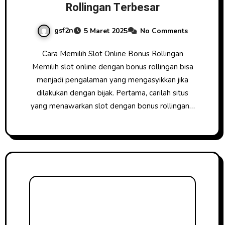
Rollingan Terbesar
gsf2n
5 Maret 2025
No Comments
Cara Memilih Slot Online Bonus Rollingan
Memilih slot online dengan bonus rollingan bisa
menjadi pengalaman yang mengasyikkan jika
dilakukan dengan bijak. Pertama, carilah situs
yang menawarkan slot dengan bonus rollingan…