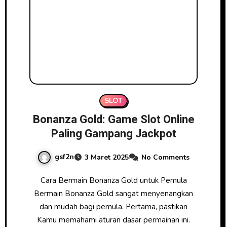
SLOT
Bonanza Gold: Game Slot Online
Paling Gampang Jackpot
gsf2n
3 Maret 2025
No Comments
Cara Bermain Bonanza Gold untuk Pemula
Bermain Bonanza Gold sangat menyenangkan
dan mudah bagi pemula. Pertama, pastikan
Kamu memahami aturan dasar permainan ini.