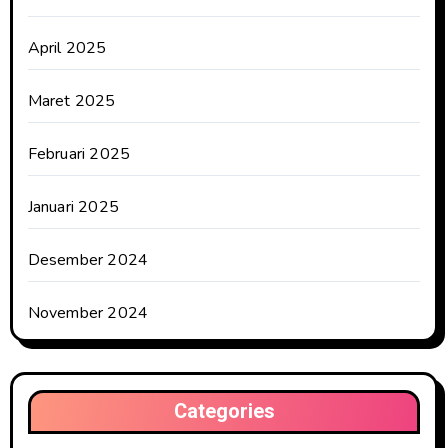
April 2025
Maret 2025
Februari 2025
Januari 2025
Desember 2024
November 2024
Categories