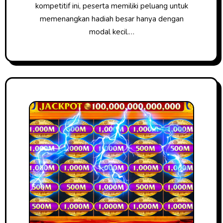
kompetitif ini, peserta memiliki peluang untuk
memenangkan hadiah besar hanya dengan
modal kecil.…