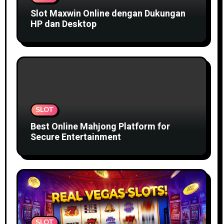
Slot Maxwin Online dengan Dukungan
HP dan Desktop
SLOT
Best Online Mahjong Platform for
Secure Entertainment
SLOT