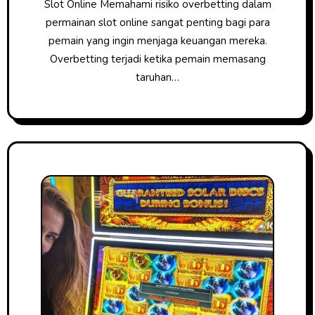
Slot Online Memahami risiko overbetting dalam
permainan slot online sangat penting bagi para
pemain yang ingin menjaga keuangan mereka.
Overbetting terjadi ketika pemain memasang
taruhan…