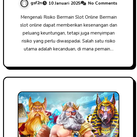
gsf2n
10 Januari 2025
No Comments
Mengenali Risiko Bermain Slot Online Bermain
slot online dapat memberikan kesenangan dan
peluang keuntungan, tetapi juga menyimpan
risiko yang perlu diwaspadai. Salah satu risiko
utama adalah kecanduan, di mana pemain…