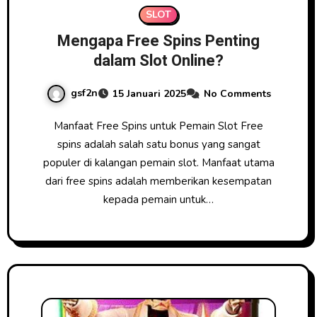
SLOT
Mengapa Free Spins Penting
dalam Slot Online?
gsf2n
15 Januari 2025
No Comments
Manfaat Free Spins untuk Pemain Slot Free
spins adalah salah satu bonus yang sangat
populer di kalangan pemain slot. Manfaat utama
dari free spins adalah memberikan kesempatan
kepada pemain untuk…